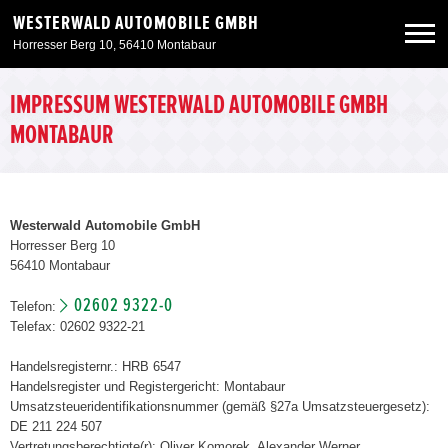
WESTERWALD AUTOMOBILE GMBH
Horresser Berg 10, 56410 Montabaur
Neuwagen
IMPRESSUM WESTERWALD AUTOMOBILE GMBH
MONTABAUR
Gebrauchtwagen
Angebote
Westerwald Automobile GmbH
Horresser Berg 10
56410 Montabaur
Service & Zubehör
02602 9322-0
Telefon:
Telefax: 02602 9322-21
Unser Autohaus
Handelsregisternr.: HRB 6547
Handelsregister und Registergericht: Montabaur
Umsatzsteueridentifikationsnummer (gemäß §27a Umsatzsteuergesetz):
DE 211 224 507
Vertretungsberechtigte(r): Oliver Komorek, Alexander Werner