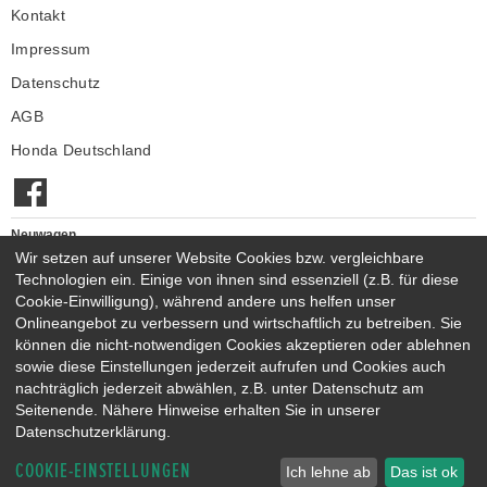
Kontakt
Impressum
Datenschutz
AGB
Honda Deutschland
Neuwagen
Wir setzen auf unserer Website Cookies bzw. vergleichbare
Honda Neuwagen
Technologien ein. Einige von ihnen sind essenziell (z.B. für diese
Gebrauchtwagen
Cookie-Einwilligung), während andere uns helfen unser
Honda Gebrauchtwagen
Onlineangebot zu verbessern und wirtschaftlich zu betreiben. Sie
Honda Vorführwagen
können die nicht-notwendigen Cookies akzeptieren oder ablehnen
Gesamtbestand
sowie diese Einstellungen jederzeit aufrufen und Cookies auch
nachträglich jederzeit abwählen, z.B. unter Datenschutz am
NEUWAGENMODELLE
Seitenende. Nähere Hinweise erhalten Sie in unserer
HONDA JAZZ E:HEV
HONDA CIVIC E:HEV
Datenschutzerklärung.
HONDA PRELUDE E:HEV
HONDA HR-V E:HEV
COOKIE-EINSTELLUNGEN
HONDA ZR-V E:HEV
HONDA CR-V E:HEV & E:PHEV
Ich lehne ab
Das ist ok