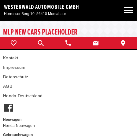
WESTERWALD AUTOMOBILE GMBH
Horresser Berg 10, 56410 Montabaur
Neuwagen
MLP NEW CARS PLACEHOLDER
Gebrauchtwagen
Kontakt
Angebote
Impressum
Datenschutz
Service & Zubehör
AGB
Honda Deutschland
Unser Autohaus
Neuwagen
Honda Neuwagen
Gebrauchtwagen