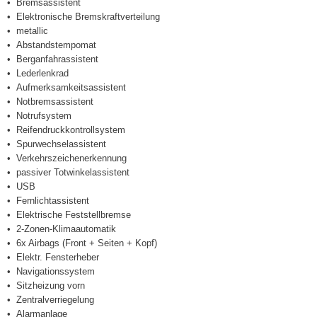
Bremsassistent
Elektronische Bremskraftverteilung
metallic
Abstandstempomat
Berganfahrassistent
Lederlenkrad
Aufmerksamkeitsassistent
Notbremsassistent
Notrufsystem
Reifendruckkontrollsystem
Spurwechselassistent
Verkehrszeichenerkennung
passiver Totwinkelassistent
USB
Fernlichtassistent
Elektrische Feststellbremse
2-Zonen-Klimaautomatik
6x Airbags (Front + Seiten + Kopf)
Elektr. Fensterheber
Navigationssystem
Sitzheizung vorn
Zentralverriegelung
Alarmanlage