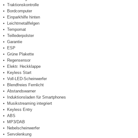
Traktionskontrolle
Bordcomputer
Einparkhilfe hinten
Leichtmetallfelgen
Tempomat
Teillederpolster
Garantie
ESP
Grüne Plakette
Regensensor
Elektr. Heckklappe
Keyless Start
Voll-LED-Scheinwerfer
Blendfreies Fernlicht
Abstandswarner
Induktionsladen für Smartphones
Musikstreaming integriert
Keyless Entry
ABS
MP3/DAB
Nebelscheinwerfer
Servolenkung