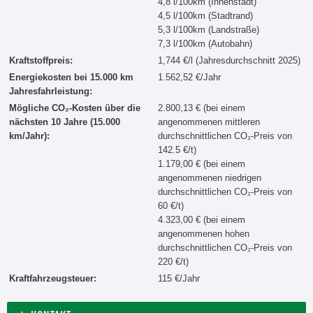
4,8 l/100km (Innenstadt)
4,5 l/100km (Stadtrand)
5,3 l/100km (Landstraße)
7,3 l/100km (Autobahn)
Kraftstoffpreis:
1,744 €/l (Jahresdurchschnitt 2025)
Energiekosten bei 15.000 km
1.562,52 €/Jahr
Jahresfahrleistung:
Mögliche CO₂-Kosten über die
2.800,13 € (bei einem
nächsten 10 Jahre (15.000
angenommenen mittleren
km/Jahr):
durchschnittlichen CO₂-Preis von
142.5 €/t)
1.179,00 € (bei einem
angenommenen niedrigen
durchschnittlichen CO₂-Preis von
60 €/t)
4.323,00 € (bei einem
angenommenen hohen
durchschnittlichen CO₂-Preis von
220 €/t)
Kraftfahrzeugsteuer:
115 €/Jahr