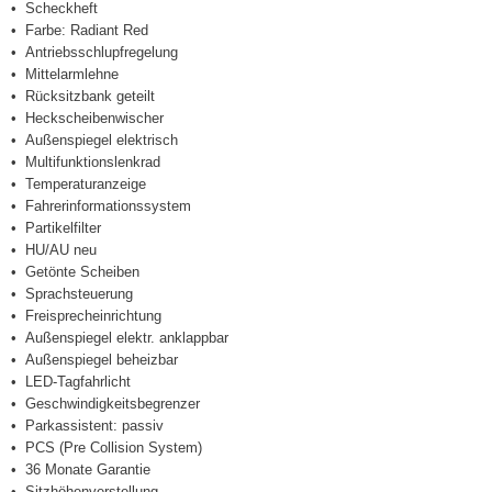
Scheckheft
Farbe: Radiant Red
Antriebsschlupfregelung
Mittelarmlehne
Rücksitzbank geteilt
Heckscheibenwischer
Außenspiegel elektrisch
Multifunktionslenkrad
Temperaturanzeige
Fahrerinformationssystem
Partikelfilter
HU/AU neu
Getönte Scheiben
Sprachsteuerung
Freisprecheinrichtung
Außenspiegel elektr. anklappbar
Außenspiegel beheizbar
LED-Tagfahrlicht
Geschwindigkeitsbegrenzer
Parkassistent: passiv
PCS (Pre Collision System)
36 Monate Garantie
Sitzhöhenverstellung